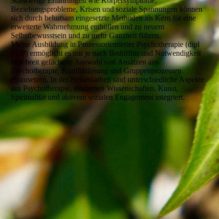
Schwierige Erfahrungen wie Körpersymptome,
Beziehungsprobleme, Krisen und soziale Spannungen können
sich durch behutsam eingesetzte Methoden als Kern für eine
erweiterte Wahrnehmung enthüllen und zu neuem
Selbstbewusstsein und zu mehr Ganzheit führen.
Meine Ausbildung in Prozessorientierter Psychotherapie (dipl
POP) ermöglicht es mir je nach Bedürfnis und Notwendigkeit
eine breit gefächerte Auswahl von Ansätzen aus
Psychotherapie, Konfliktlösung und Gruppenprozessen
einzusetzen. In der Prozessarbeit sind unterschiedliche Aspekte
aus Psychotherapie, modernen Wissenschaften, Kunst,
Spiritualität und aktivem sozialen Engagement integriert.