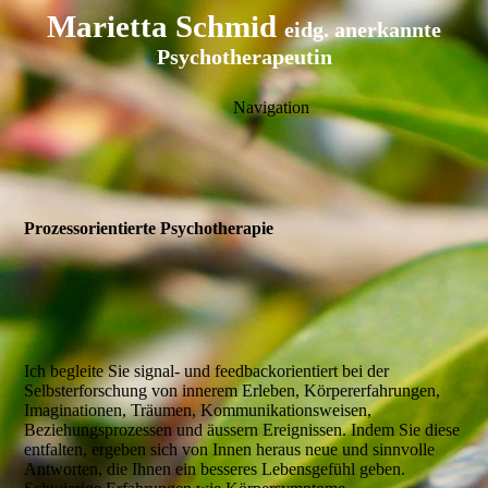
Marietta Schmid
eidg. anerkannte
Psychotherapeutin
Navigation
Prozessorientierte Psychotherapie
Ich begleite Sie signal- und feedbackorientiert bei der
Selbsterforschung von innerem Erleben, Körpererfahrungen,
Imaginationen, Träumen, Kommunikationsweisen,
Beziehungsprozessen und äussern Ereignissen. Indem Sie diese
entfalten, ergeben sich von Innen heraus neue und sinnvolle
Antworten, die Ihnen ein besseres Lebensgefühl geben.